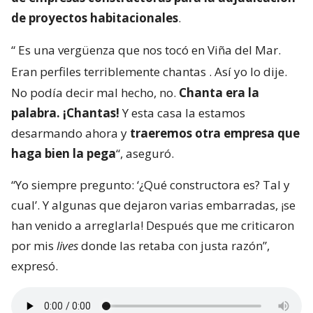
de proyectos habitacionales
.
“
Es una vergüenza que nos tocó en Viña del Mar.
Eran perfiles terriblemente chantas
. Así yo lo dije.
No podía decir mal hecho, no.
Chanta era la
palabra. ¡Chantas!
Y esta casa la estamos
desarmando ahora y
traeremos otra empresa que
haga bien la pega
“, aseguró.
“Yo siempre pregunto: ‘¿Qué constructora es? Tal y
cual’. Y algunas que dejaron varias embarradas, ¡se
han venido a arreglarla! Después que me criticaron
por mis
lives
donde las retaba con justa razón”,
expresó.