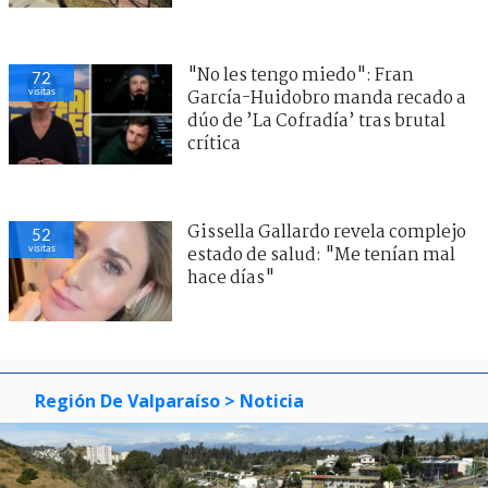
"No les tengo miedo": Fran
72
visitas
García-Huidobro manda recado a
dúo de ’La Cofradía’ tras brutal
crítica
Gissella Gallardo revela complejo
52
visitas
estado de salud: "Me tenían mal
hace días"
Región De Valparaíso
> Noticia