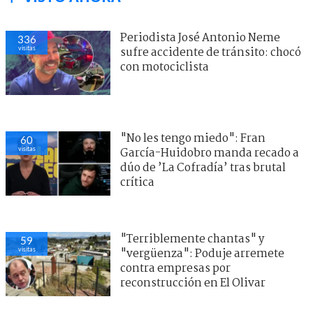
Periodista José Antonio Neme
336
visitas
sufre accidente de tránsito: chocó
con motociclista
"No les tengo miedo": Fran
60
visitas
García-Huidobro manda recado a
dúo de ’La Cofradía’ tras brutal
crítica
"Terriblemente chantas" y
59
visitas
"vergüenza": Poduje arremete
contra empresas por
reconstrucción en El Olivar