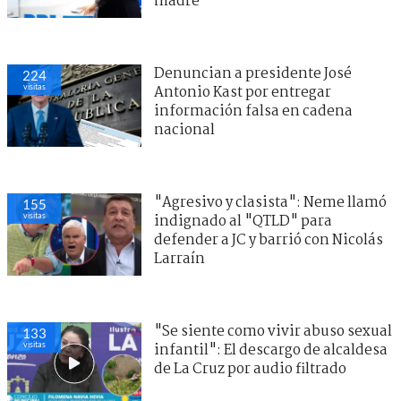
madre
Denuncian a presidente José
224
visitas
Antonio Kast por entregar
información falsa en cadena
nacional
"Agresivo y clasista": Neme llamó
155
visitas
indignado al "QTLD" para
defender a JC y barrió con Nicolás
Larraín
"Se siente como vivir abuso sexual
133
visitas
infantil": El descargo de alcaldesa
de La Cruz por audio filtrado