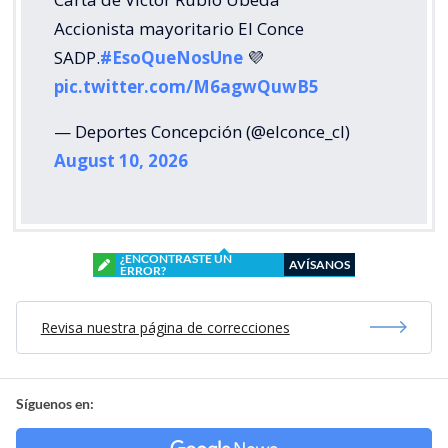
Accionista mayoritario El Conce
SADP.
#EsoQueNosUne
💜
pic.twitter.com/M6agwQuwB5
— Deportes Concepción (@elconce_cl)
August 10, 2026
¿ENCONTRASTE UN
AVÍSANOS
ERROR?
Revisa nuestra página de correcciones
Síguenos en: