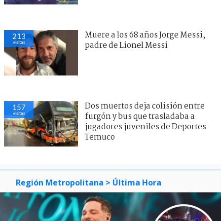
Muere a los 68 años Jorge Messi,
213
visitas
padre de Lionel Messi
Dos muertos deja colisión entre
157
visitas
furgón y bus que trasladaba a
jugadores juveniles de Deportes
Temuco
Región Metropolitana
> Última Hora