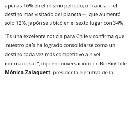
apenas 16% en el mismo período, o Francia —el
destino más visitado del planeta—, que aumentó
solo 12%. Japón se ubicó en el sexto lugar con 34%.
“Es una excelente noticia para Chile y confirma que
nuestro país ha logrado consolidarse como un
destino cada vez más competitivo a nivel
internacional
”, dijo en conversación con BioBioChile
Mónica Zalaquett
, presidenta ejecutiva de la
Federación de Empresas de Turismo de Chile
(Fedetur).
Según explicó, la recuperación no responde a un
solo factor, sino a la combinación de una mejor
conectividad aérea, el trabajo conjunto entre el
sector público y privado para
posicionar a Chile en