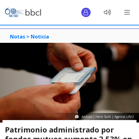
Notas >
Noticia
Archivo | Hans Scott | Agencia UNO
Patrimonio administrado por
fondos mutuos aumenta 2,53% en