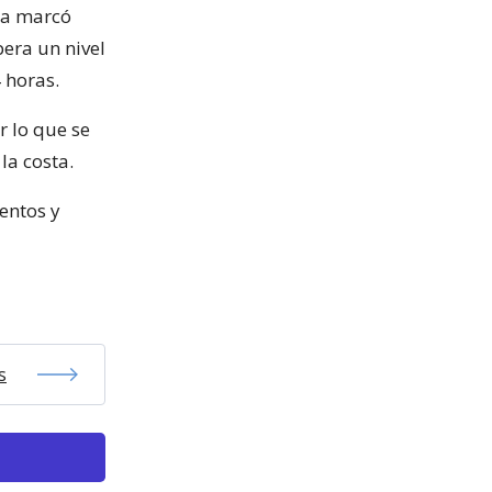
da marcó
pera un nivel
 horas.
r lo que se
la costa.
entos y
s