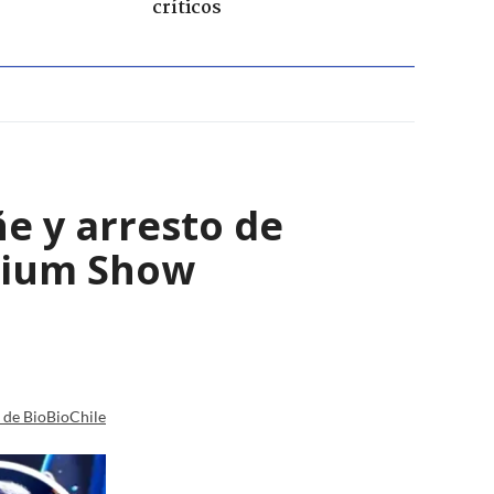
críticos
e y arresto de
enium Show
a de BioBioChile