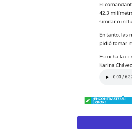
El comandante
42,3 milímetr
similar o inc
En tanto, las 
pidió tomar m
Escucha la co
Karina Chávez
¿ENCONTRASTE UN
ERROR?