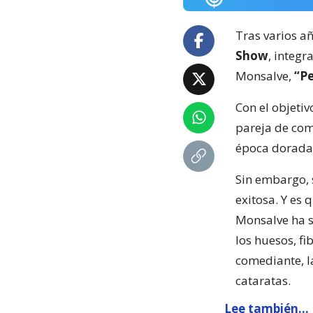
Tras varios a
Show
, integ
Monsalve,
“P
Con el objetiv
pareja de come
época dorada. 
Sin embargo, 
exitosa. Y es 
Monsalve ha 
los huesos, fi
comediante, l
cataratas.
Lee también...