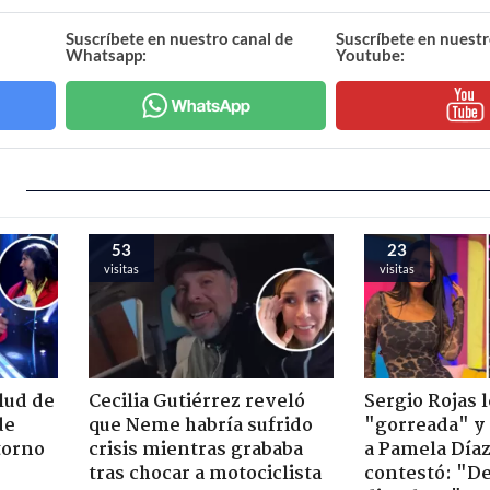
Suscríbete en nuestro canal de
Suscríbete en nuestr
Whatsapp:
Youtube:
53
23
visitas
visitas
lud de
Cecilia Gutiérrez reveló
Sergio Rojas l
de
que Neme habría sufrido
"gorreada" y
etorno
crisis mientras grababa
a Pamela Díaz
tras chocar a motociclista
contestó: "D