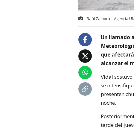
Raúl Zamora | Agencia U
Un llamado a
Meteorológico
que afectará 
alcanzar el 
Vidal sostuvo 
se intensifiq
presenten chu
noche.
Posteriorment
tarde del juev