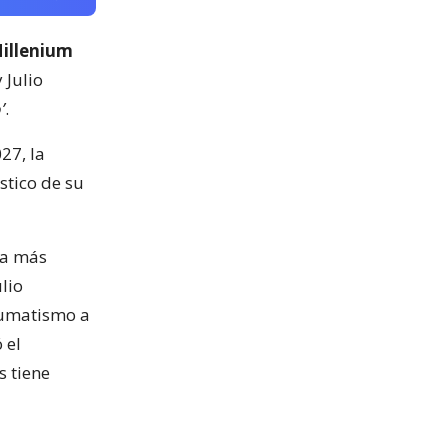
illenium
y Julio
’
.
27, la
stico de su
ca más
lio
eumatismo a
 el
s tiene