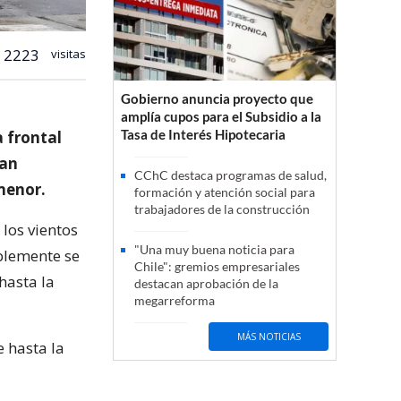
2223
visitas
Gobierno anuncia proyecto que
amplía cupos para el Subsidio a la
Tasa de Interés Hipotecaria
a frontal
ían
CChC destaca programas de salud,
menor.
formación y atención social para
trabajadores de la construcción
 los vientos
"Una muy buena noticia para
blemente se
Chile": gremios empresariales
hasta la
destacan aprobación de la
megarreforma
MÁS NOTICIAS
e hasta la