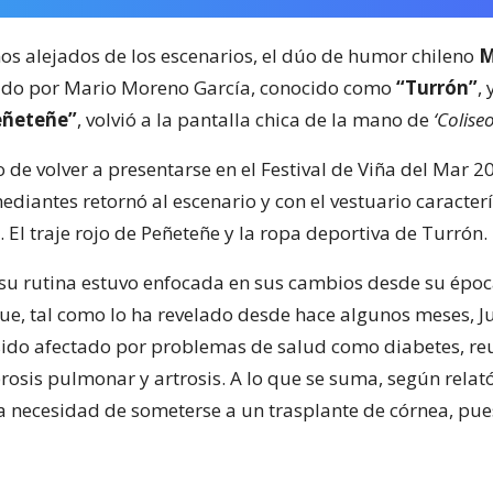
ños alejados de los escenarios, el dúo de humor chileno
M
rado por Mario Moreno García, conocido como
“Turrón”
, 
eñeteñe”
, volvió a la pantalla chica de la mano de
‘Coliseo
o de volver a presentarse en el Festival de Viña del Mar 20
diantes retornó al escenario y con el vestuario caracterí
El traje rojo de Peñeteñe y la ropa deportiva de Turrón.
su rutina estuvo enfocada en sus cambios desde su épo
que, tal como lo ha revelado desde hace algunos meses, Ju
sido afectado por problemas de salud como diabetes, r
brosis pulmonar y artrosis. A lo que se suma, según relató
a necesidad de someterse a un trasplante de córnea, pue