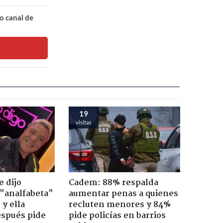
o canal de
19
visitas
e dijo
Cadem: 88% respalda
 "analfabeta"
aumentar penas a quienes
 y ella
recluten menores y 84%
espués pide
pide policías en barrios