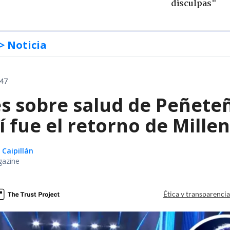
disculpas"
> Noticia
:47
s sobre salud de Peñeteñ
í fue el retorno de Mill
 Caipillán
gazine
Ética y transparenci