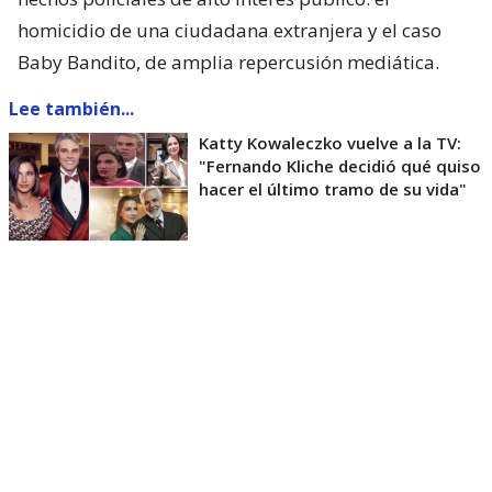
homicidio de una ciudadana extranjera y el caso
Baby Bandito, de amplia repercusión mediática.
Lee también...
Katty Kowaleczko vuelve a la TV:
"Fernando Kliche decidió qué quiso
hacer el último tramo de su vida"
“El artículo 1 letra g de las citadas Normas
Generales define el
sensacionalismo
como la
‘presentación abusiva de hechos noticiosos o
informativos que busca producir una sensación o
emoción en el telespectador,
o que en su
construcción genere una representación