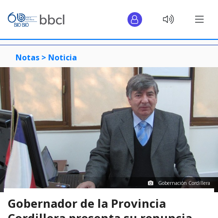
Notas >
Noticia
Gobernación Cordillera
Gobernador de la Provincia
Cordillera presenta su renuncia