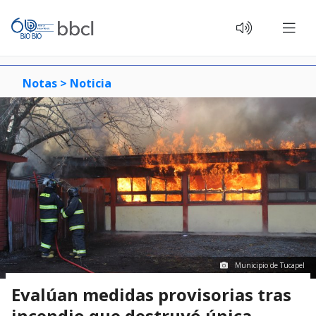
Notas >
Noticia
Municipio de Tucapel
Evalúan medidas provisorias tras
incendio que destruyó única