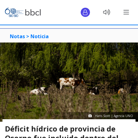
Notas >
Noticia
Hans Scott | Agencia UNO
Déficit hídrico de provincia de
Osorno fue incluido dentro del