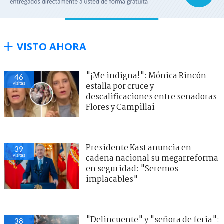
VISTO AHORA
"¡Me indigna!": Mónica Rincón
46
visitas
estalla por cruce y
descalificaciones entre senadoras
Flores y Campillai
Presidente Kast anuncia en
39
visitas
cadena nacional su megarreforma
en seguridad: "Seremos
implacables"
"Delincuente" y "señora de feria":
38