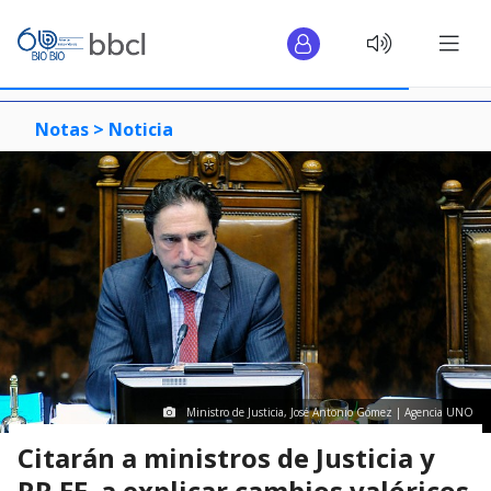
Notas >
Noticia
Ministro de Justicia, José Antonio Gómez | Agencia UNO
Citarán a ministros de Justicia y
RR.EE. a explicar cambios valóricos