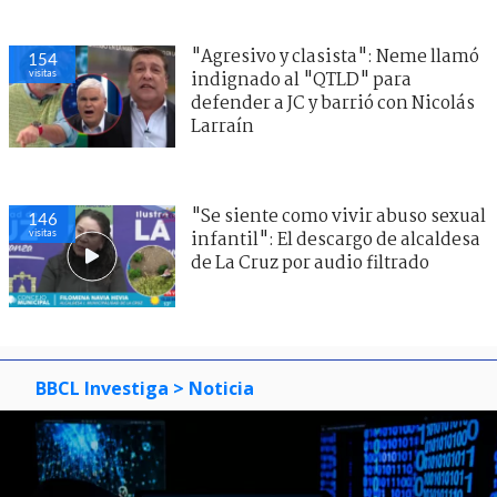
"Agresivo y clasista": Neme llamó
154
visitas
indignado al "QTLD" para
defender a JC y barrió con Nicolás
Larraín
"Se siente como vivir abuso sexual
146
visitas
infantil": El descargo de alcaldesa
de La Cruz por audio filtrado
BBCL Investiga
> Noticia