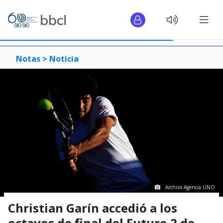
Notas >
Noticia
Archivo Agencia UNO
Christian Garín accedió a los
octavos de final del Futuro 2 de