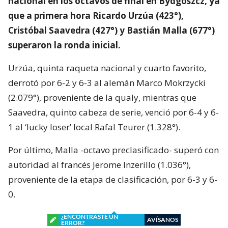
nacional en los octavos de final en Bydgoszcz, ya
que a primera hora Ricardo Urzúa (423°),
Cristóbal Saavedra (427°) y Bastián Malla (677°)
superaron la ronda inicial.
Urzúa, quinta raqueta nacional y cuarto favorito,
derrotó por 6-2 y 6-3 al alemán Marco Mokrzycki
(2.079°), proveniente de la qualy, mientras que
Saavedra, quinto cabeza de serie, venció por 6-4 y 6-
1 al ‘lucky loser’ local Rafal Teurer (1.328°).
Por último, Malla -octavo preclasificado- superó con
autoridad al francés Jerome Inzerillo (1.036°),
proveniente de la etapa de clasificación, por 6-3 y 6-
0.
¿ENCONTRASTE UN
AVÍSANOS
ERROR?