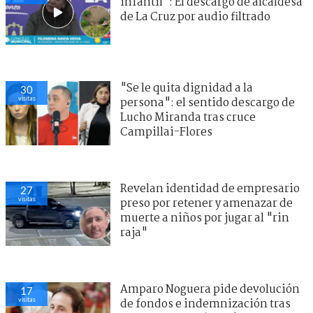
infantil": El descargo de alcaldesa
de La Cruz por audio filtrado
"Se le quita dignidad a la
30
visitas
persona": el sentido descargo de
Lucho Miranda tras cruce
Campillai-Flores
Revelan identidad de empresario
27
visitas
preso por retener y amenazar de
muerte a niños por jugar al "rin
raja"
Amparo Noguera pide devolución
17
visitas
de fondos e indemnización tras