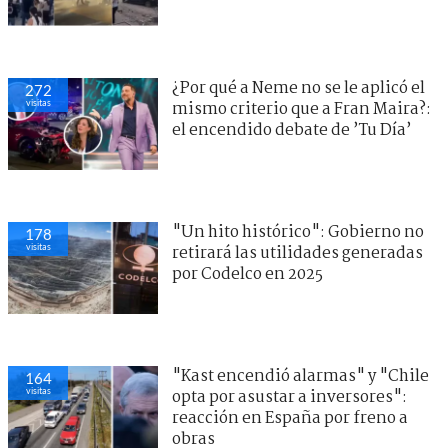
¿Por qué a Neme no se le aplicó el
272
visitas
mismo criterio que a Fran Maira?:
el encendido debate de ’Tu Día’
"Un hito histórico": Gobierno no
178
visitas
retirará las utilidades generadas
por Codelco en 2025
"Kast encendió alarmas" y "Chile
164
visitas
opta por asustar a inversores":
reacción en España por freno a
obras