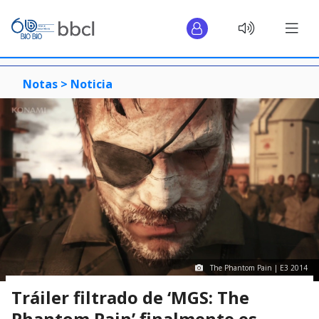
Notas >
Noticia
The Phantom Pain | E3 2014
Tráiler filtrado de ‘MGS: The
Phantom Pain’ finalmente es