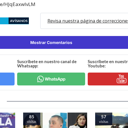
.be/HJqEaxwlvLM
Revisa nuestra página de correccione
AVÍSANOS
Mostrar Comentarios
Suscríbete en nuestro canal de
Suscríbete en nuestr
Whatsapp:
Youtube:
85
57
visitas
visitas