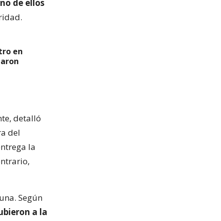
no de ellos
ridad.
tro en
garon
te, detalló
ra del
entrega la
ntrario,
muna. Según
ubieron a la