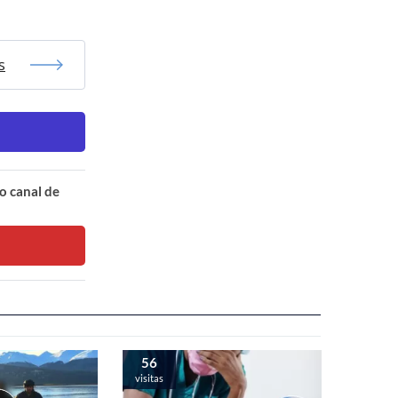
s
o canal de
56
visitas