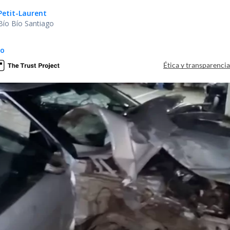
Petit-Laurent
Bío Bío Santiago
do
Ética y transparenci