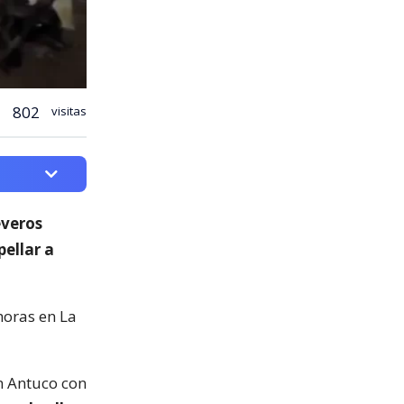
802
visitas
everos
ellar a
horas en La
án Antuco con