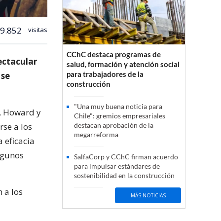
9.852
visitas
CChC destaca programas de
ectacular
salud, formación y atención social
para trabajadores de la
 se
construcción
"Una muy buena noticia para
y, Howard y
Chile": gremios empresariales
rse a los
destacan aprobación de la
megarreforma
a eficacia
lgunos
SalfaCorp y CChC firman acuerdo
para impulsar estándares de
sostenibilidad en la construcción
n a los
MÁS NOTICIAS