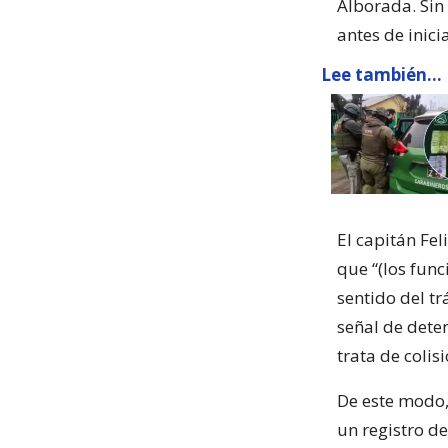
Alborada. Sin
antes de inic
Lee también...
El capitán Fel
que “(los func
sentido del tr
señal de deten
trata de colis
De este modo,
un registro d