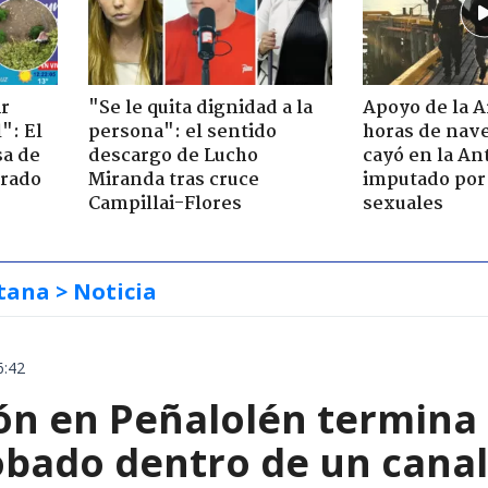
ir
"Se le quita dignidad a la
Apoyo de la 
": El
persona": el sentido
horas de nave
sa de
descargo de Lucho
cayó en la An
trado
Miranda tras cruce
imputado por 
Campillai-Flores
sexuales
tana
> Noticia
6:42
ón en Peñalolén termina 
obado dentro de un canal