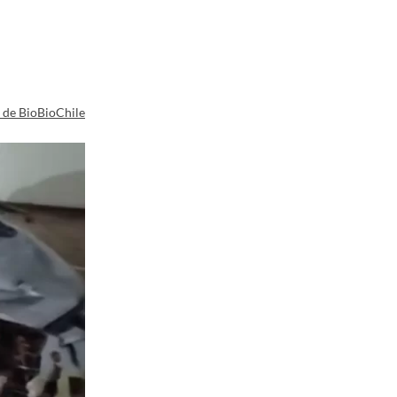
a de BioBioChile