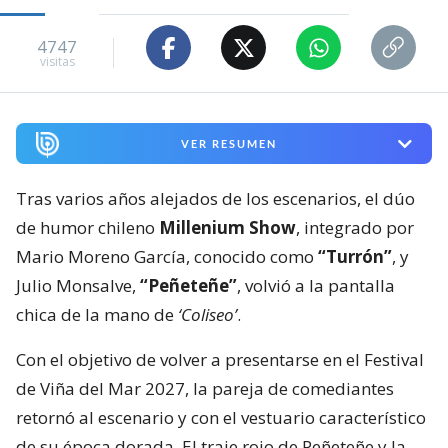
4747
visitas
VER RESUMEN
Tras varios años alejados de los escenarios, el dúo
de humor chileno
Millenium Show
, integrado por
Mario Moreno García, conocido como
“Turrón”
, y
Julio Monsalve,
“Peñeteñe”
, volvió a la pantalla
chica de la mano de
‘Coliseo’
.
Con el objetivo de volver a presentarse en el Festival
de Viña del Mar 2027, la pareja de comediantes
retornó al escenario y con el vestuario característico
de su época dorada. El traje rojo de Peñeteñe y la