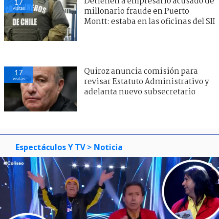
Detienen a empresario acusado de
17
visitas
millonario fraude en Puerto
Montt: estaba en las oficinas del SII
Quiroz anuncia comisión para
17
visitas
revisar Estatuto Administrativo y
adelanta nuevo subsecretario
Espectáculos Y TV
> Noticia