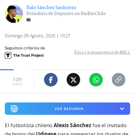
Ítalo Sánchez Sanhueza
Periodista de Deportes en BioBioChile
Domingo 09 Agosto, 2026 | 10:27
Seguimos criterios de
Ética y transparencia de BBCL
109
visitas
VER RESUMEN
El futbolista chileno
Alexis Sánchez
fue el invitado
de honor del
Udinese
para presenciar los duelos de