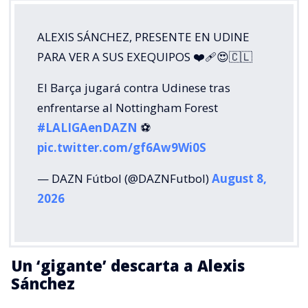
ALEXIS SÁNCHEZ, PRESENTE EN UDINE
PARA VER A SUS EXEQUIPOS ❤️‍🩹😍🇨🇱
El Barça jugará contra Udinese tras
enfrentarse al Nottingham Forest
#LALIGAenDAZN
⚽️
pic.twitter.com/gf6Aw9Wi0S
— DAZN Fútbol (@DAZNFutbol)
August 8,
2026
Un ‘gigante’ descarta a Alexis
Sánchez