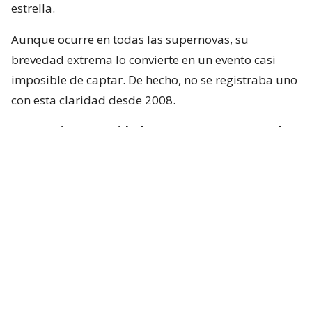
estrella.
Aunque ocurre en todas las supernovas, su
brevedad extrema lo convierte en un evento casi
imposible de captar. De hecho, no se registraba uno
con esta claridad desde 2008.
“Se requiere serenidad y suerte para capturarlo
en tiempo real”
, afirma el autor principal de uno
de los trabajos, Brendan O’Connor, astrónomo de la
Universidad Carnegie Mellon en Pittsburgh.