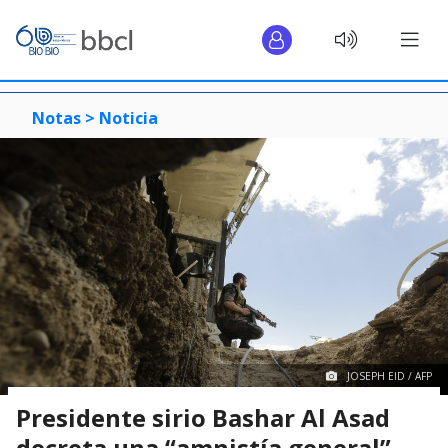
Notas >
Noticia
JOSEPH EID / AFP
Presidente sirio Bashar Al Asad
decreta una “amnistía general”