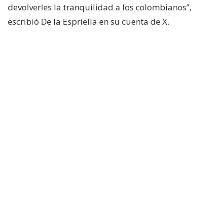
devolverles la tranquilidad a los colombianos”,
escribió De la Espriella en su cuenta de X.
Lee también...
De la Espriella promete lucha sin
tregua a "narcoterrorismo" y
fumigar cultivos ilícitos
Más ataques
A menos de un día de la investidura del nuevo
presidente de Colombia, otros ataques con
explosivos se han perpetrado en diferentes partes
del país.