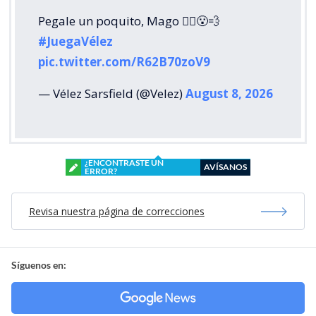
Pegale un poquito, Mago 🧙‍♂️😮‍💨
#JuegaVélez
pic.twitter.com/R62B70zoV9
— Vélez Sarsfield (@Velez)
August 8, 2026
¿ENCONTRASTE UN
AVÍSANOS
ERROR?
Revisa nuestra página de correcciones
Síguenos en: