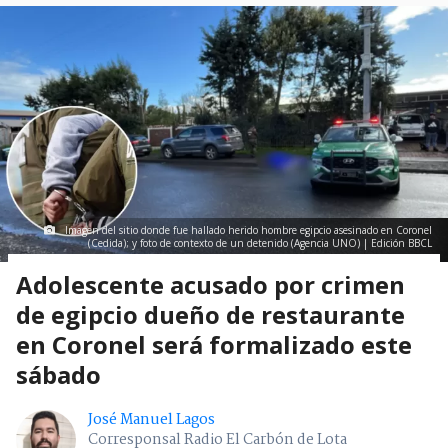
Imagen del sitio donde fue hallado herido hombre egipcio asesinado en Coronel
(Cedida); y foto de contexto de un detenido (Agencia UNO) | Edición BBCL
Adolescente acusado por crimen
de egipcio dueño de restaurante
en Coronel será formalizado este
sábado
José Manuel Lagos
Corresponsal Radio El Carbón de Lota