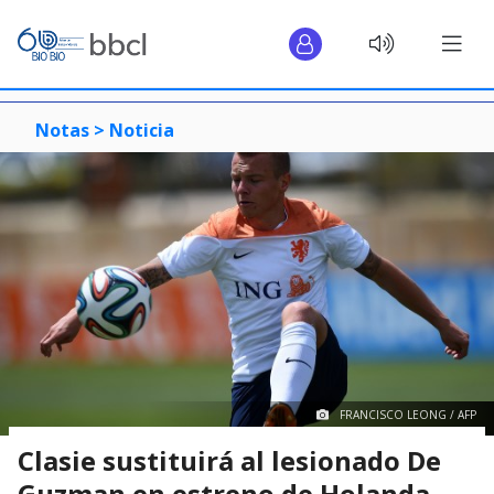
Notas >
Noticia
FRANCISCO LEONG / AFP
Clasie sustituirá al lesionado De
Guzman en estreno de Holanda