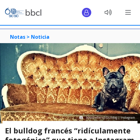
Notas >
Noticia
bossthefrenchbulldog | Instagram
El bulldog francés “ridículamente
fotogénico” que tiene a Instagram