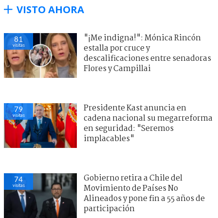
VISTO AHORA
"¡Me indigna!": Mónica Rincón
81
visitas
estalla por cruce y
descalificaciones entre senadoras
Flores y Campillai
Presidente Kast anuncia en
79
visitas
cadena nacional su megarreforma
en seguridad: "Seremos
implacables"
Gobierno retira a Chile del
74
visitas
Movimiento de Países No
Alineados y pone fin a 55 años de
participación