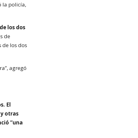
 la policía,
de los dos
s de
 de los dos
ra”, agregó
s. El
 y otras
nció “una