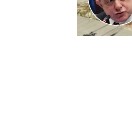
ARCHIVO | Agencia UNO | 
Este viernes e
del Minister
reconstrucci
En ese context
empresas cuest
peritajes espe