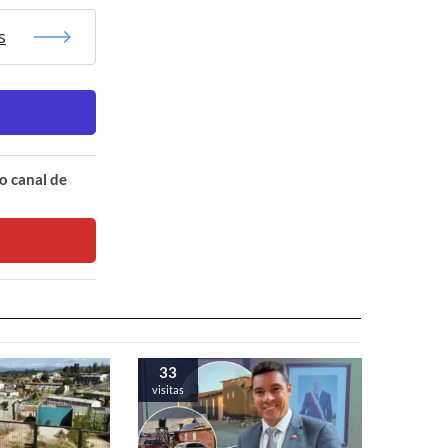
s
o canal de
33
visitas