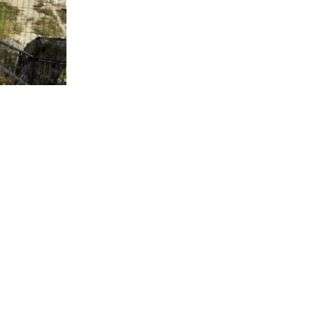
6.209
visitas
ica a cargo
 referir a la
ntas” a las
e los
ián en el