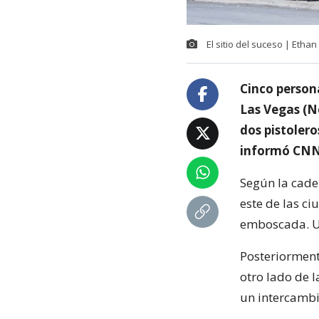
El sitio del suceso | Etha
Cinco persona
Las Vegas (N
dos pistoler
informó CNN c
Según la cade
este de las c
emboscada. Un
Posteriorment
otro lado de 
un intercambi