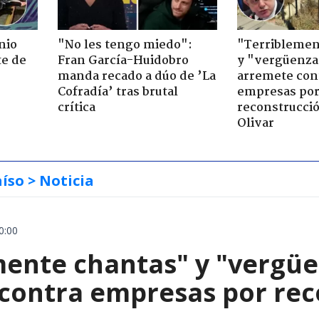
nio
"No les tengo miedo":
"Terriblemen
te de
Fran García-Huidobro
y "vergüenza
manda recado a dúo de ’La
arremete con
Cofradía’ tras brutal
empresas po
crítica
reconstrucció
Olivar
aíso
> Noticia
0:00
mente chantas" y "vergüe
contra empresas por reco