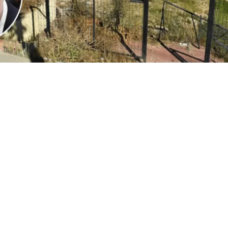
1
Edición BBCL
VER RESUMEN
l
ministro Iván Poduje realizó su primera cuenta públ
io de Vivienda y Urbanismo
, instancia donde
se volvió a
ón de Viña del Mar tras el megaincendio de 2024
.
o, y sin dar nombres, el jefe del Minvu calificó como “cha
ionadas por la reconstrucción. Todo, a días del inicio d
cializados en las viviendas de la constructora San Sebast