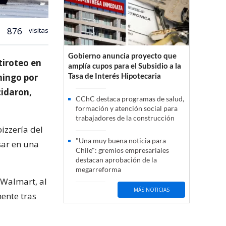
876
visitas
Gobierno anuncia proyecto que
tiroteo en
amplía cupos para el Subsidio a la
Tasa de Interés Hipotecaria
mingo por
cidaron,
CChC destaca programas de salud,
formación y atención social para
trabajadores de la construcción
izzería del
"Una muy buena noticia para
sar en una
Chile": gremios empresariales
destacan aprobación de la
megarreforma
 Walmart, al
MÁS NOTICIAS
ente tras