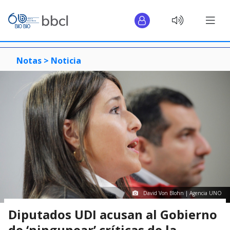
Notas >
Noticia
David Von Blohn | Agencia UNO
Diputados UDI acusan al Gobierno
de ‘ningunear’ críticas de la