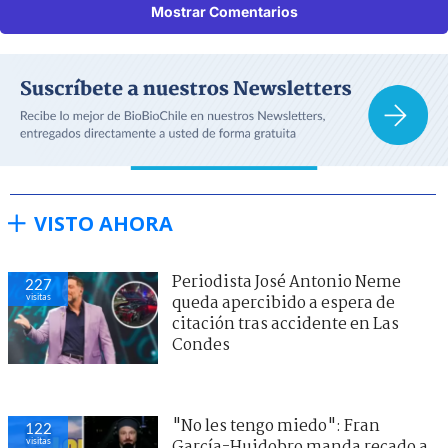
Mostrar Comentarios
VISTO AHORA
Periodista José Antonio Neme
227
visitas
queda apercibido a espera de
citación tras accidente en Las
Condes
"No les tengo miedo": Fran
122
visitas
García-Huidobro manda recado a