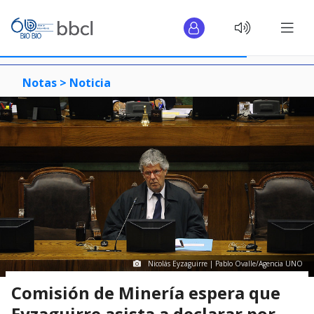
Notas >
Noticia
Nicolás Eyzaguirre | Pablo Ovalle/Agencia UNO
Comisión de Minería espera que
Eyzaguirre asista a declarar por