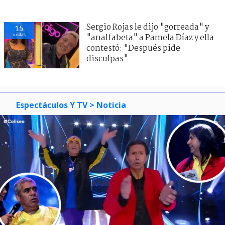
Sergio Rojas le dijo "gorreada" y
15
visitas
"analfabeta" a Pamela Díaz y ella
contestó: "Después pide
disculpas"
Espectáculos Y TV
> Noticia