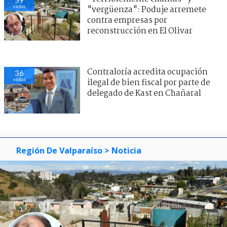
visitas
"vergüenza": Poduje arremete
contra empresas por
reconstrucción en El Olivar
Contraloría acredita ocupación
37
visitas
ilegal de bien fiscal por parte de
delegado de Kast en Chañaral
Región De Valparaíso
> Noticia