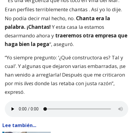
“
Es una vergüenza que nos tocó en Viña del Mar.
Eran perfiles terriblemente chantas
. Así yo lo dije.
No podía decir mal hecho, no.
Chanta era la
palabra. ¡Chantas!
Y esta casa la estamos
desarmando ahora y
traeremos otra empresa que
haga bien la pega
“, aseguró.
“Yo siempre pregunto: ‘¿Qué constructora es? Tal y
cual’. Y algunas que dejaron varias embarradas, ¡se
han venido a arreglarla! Después que me criticaron
por mis
lives
donde las retaba con justa razón”,
expresó.
Lee también...