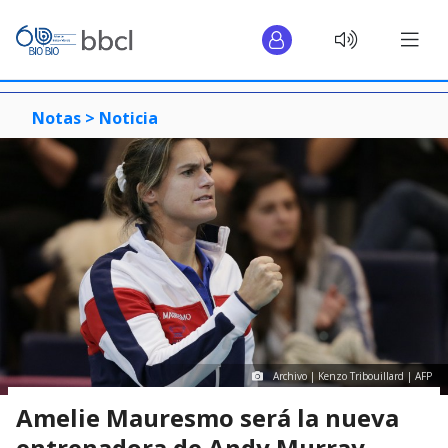
Notas >
Noticia
Archivo | Kenzo Tribouillard | AFP
Amelie Mauresmo será la nueva
entrenadora de Andy Murray