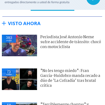
VISTO AHORA
Periodista José Antonio Neme
399
visitas
sufre accidente de tránsito: chocó
con motociclista
"No les tengo miedo": Fran
80
visitas
García-Huidobro manda recado a
dúo de ’La Cofradía’ tras brutal
crítica
"Terriblemente chantas" y
53