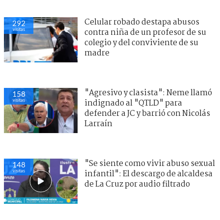
Celular robado destapa abusos
292
visitas
contra niña de un profesor de su
colegio y del conviviente de su
madre
"Agresivo y clasista": Neme llamó
158
visitas
indignado al "QTLD" para
defender a JC y barrió con Nicolás
Larraín
"Se siente como vivir abuso sexual
148
visitas
infantil": El descargo de alcaldesa
de La Cruz por audio filtrado