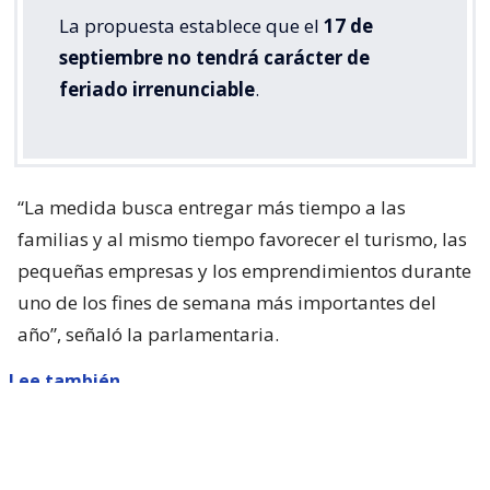
La propuesta establece que el
17 de
septiembre no tendrá carácter de
feriado irrenunciable
.
“La medida busca entregar más tiempo a las
familias y al mismo tiempo favorecer el turismo, las
pequeñas empresas y los emprendimientos durante
uno de los fines de semana más importantes del
año”, señaló la parlamentaria.
Lee también...
Parisi dice que Kast "queda corto"
con presentar ACOT: "Está
faltando a sus promesas de
campaña"