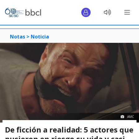
Notas >
Noticia
AMC
De ficción a realidad: 5 actores que
pusieron en riesgo su vida y casi