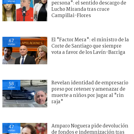
visitas
persona": el sentido descargo de
Lucho Miranda tras cruce
Campillai-Flores
El "Factor Mera": el ministro de la
67
visitas
Corte de Santiago que siempre
vota a favor de los Lavín-Barriga
Revelan identidad de empresario
58
visitas
preso por retener y amenazar de
muerte a niños por jugar al "rin
raja"
Amparo Noguera pide devolución
47
visitas
de fondos e indemnización tras