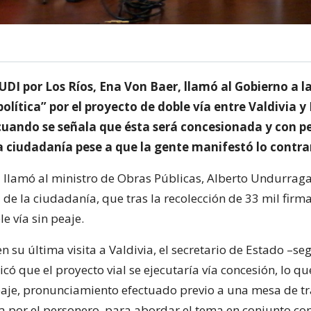
DI por Los Ríos, Ena Von Baer, llamó al Gobierno a l
olítica” por el proyecto de doble vía entre Valdivia y
cuando se señala que ésta será concesionada y con pe
a ciudadanía pese a que la gente manifestó lo contra
a llamó al ministro de Obras Públicas, Alberto Undurraga
 de la ciudadanía, que tras la recolección de 33 mil firm
e vía sin peaje.
n su última visita a Valdivia, el secretario de Estado –se
có que el proyecto vial se ejecutaría vía concesión, lo qu
eaje, pronunciamiento efectuado previo a una mesa de t
por el personero, para abordar el tema en conjunto con