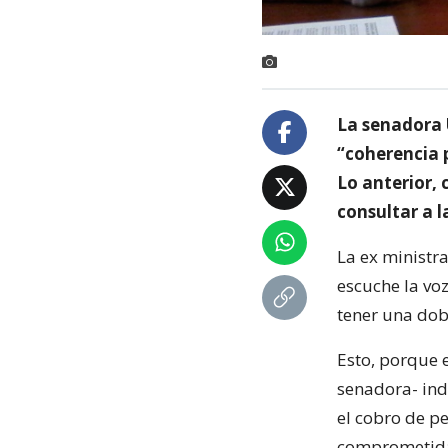
La senadora U
“coherencia p
Lo anterior, 
consultar a l
La ex ministr
escuche la voz
tener una dobl
Esto, porque e
senadora- indi
el cobro de p
comprometida 