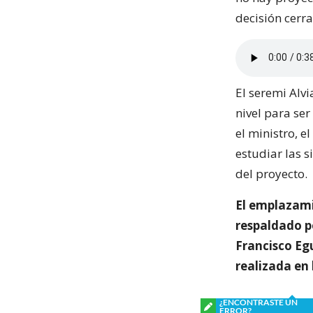
decisión cerr
El seremi Alvi
nivel para se
el ministro, e
estudiar las 
del proyecto.
El emplazami
respaldado po
Francisco Egu
realizada en 
¿ENCONTRASTE UN
ERROR?