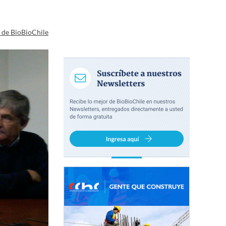
a de BioBioChile