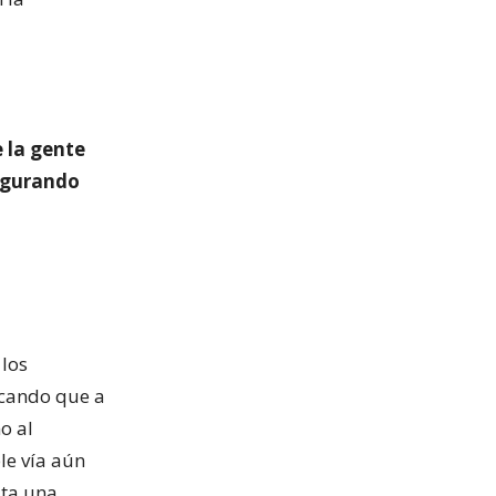
 la gente
segurando
 los
icando que a
o al
le vía aún
sta una