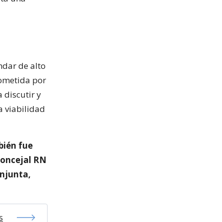
ndar de alto
rometida por
a discutir y
a viabilidad
bién fue
 concejal RN
onjunta,
s