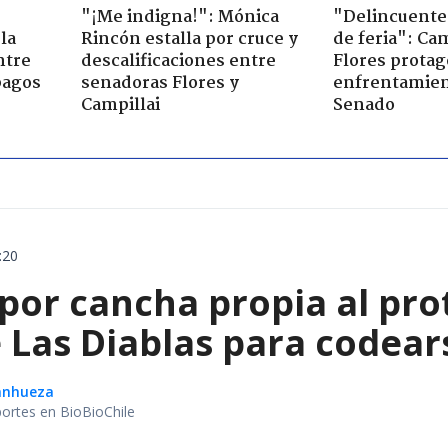
"¡Me indigna!": Mónica
"Delincuente
la
Rincón estalla por cruce y
de feria": Cam
ntre
descalificaciones entre
Flores prota
pagos
senadoras Flores y
enfrentamien
Campillai
Senado
:20
 por cancha propia al pro
Las Diablas para codears
Sanhueza
portes en BioBioChile