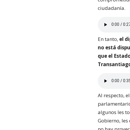
ciudadanía.
En tanto,
el d
no está disp
que el Estad
Transantiag
Al respecto, e
parlamentario
algunos les to
Gobierno, les
no hay proyec