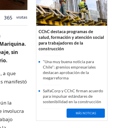
365
visitas
CChC destaca programas de
a
salud, formación y atención social
para trabajadores de la
 Mariquina.
construcción
aje, sin
rio.
"Una muy buena noticia para
Chile": gremios empresariales
, a que
destacan aprobación de la
megarreforma
as manifestó
SalfaCorp y CChC firman acuerdo
para impulsar estándares de
sostenibilidad en la construcción
gún la
e involucra
MÁS NOTICIAS
rabajo
 la