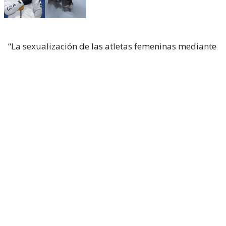
“La sexualización de las atletas femeninas mediante
ángulos de cámara selectivos y decisiones de
edición sigue siendo una preocupación importante
en muchas transmisiones deportivas”, expuso
Glen
Killane
, director ejecutivo de la EBU.
“Los planos prolongados de los cuerpos, las
cámaras con ángulos bajos que capturan imágenes
reveladoras y las repeticiones excesivas a cámara
lenta que no cumplen ninguna función técnica ni
narrativa son algunos de los problemas que se
observan en la cobertura mediática de las
competiciones de atletismo femenino en la