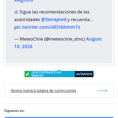
⚠️ Sigue las recomendaciones de las
autoridades
@Senapred
y recuerda…
pic.twitter.com/sB3tkhmmTs
— MeteoChile (@meteochile_dmc)
August
10, 2026
¿ENCONTRASTE UN
AVÍSANOS
ERROR?
Revisa nuestra página de correcciones
Síguenos en: