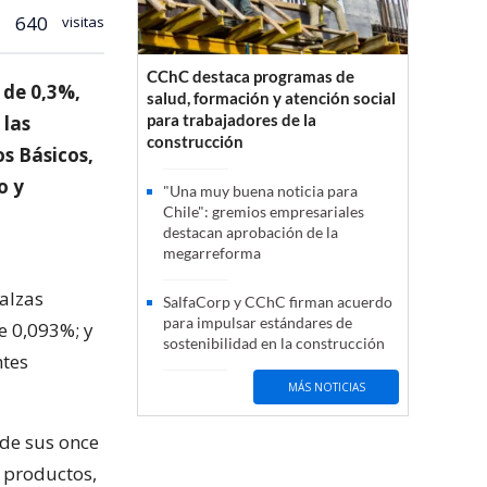
640
visitas
CChC destaca programas de
 de 0,3%,
salud, formación y atención social
para trabajadores de la
 las
construcción
os Básicos,
o y
"Una muy buena noticia para
Chile": gremios empresariales
destacan aprobación de la
megarreforma
 alzas
SalfaCorp y CChC firman acuerdo
para impulsar estándares de
e 0,093%; y
sostenibilidad en la construcción
ntes
MÁS NOTICIAS
 de sus once
6 productos,