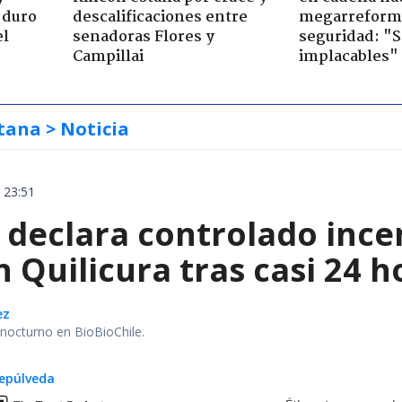
 duro
descalificaciones entre
megarreform
el
senadoras Flores y
seguridad: "
Campillai
implacables"
tana
> Noticia
 23:51
declara controlado ince
 Quilicura tras casi 24 
ez
r nocturno en BioBioChile.
epúlveda