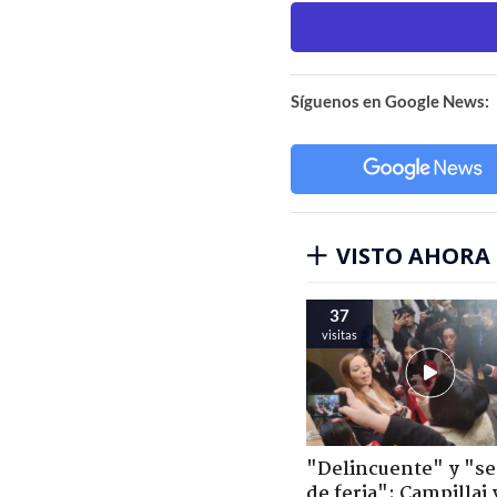
Síguenos en Google News:
VISTO AHORA
37
visitas
"Delincuente" y "s
de feria": Campillai 