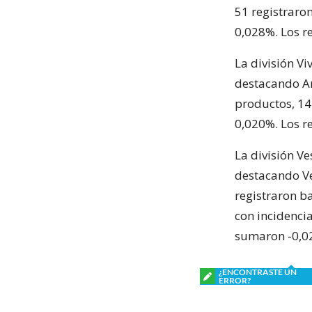
51 registraron
0,028%. Los r
La división Vi
destacando Ar
productos, 14
0,020%. Los r
La división Ve
destacando Ve
registraron b
con incidenci
sumaron -0,0
¿ENCONTRASTE UN
ERROR?