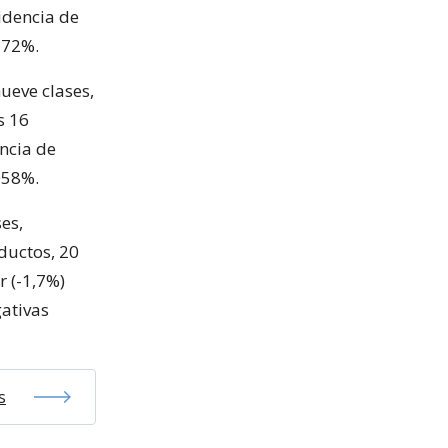
cidencia de
172%.
nueve clases,
s 16
encia de
058%.
es,
ductos, 20
r (-1,7%)
gativas
s