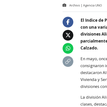
Archivo | Agencia UNO
El Indice de
con una vari
divisiones Al
parcialmente 
Calzado.
En mayo, once
consignaron in
destacaron Al
Vivienda y Ser
divisiones co
La división Al
clases, desta