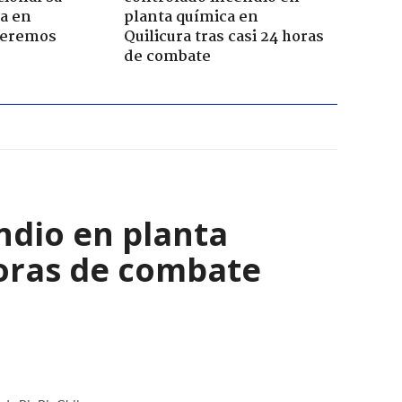
a en
planta química en
Seremos
Quilicura tras casi 24 horas
de combate
ndio en planta
horas de combate