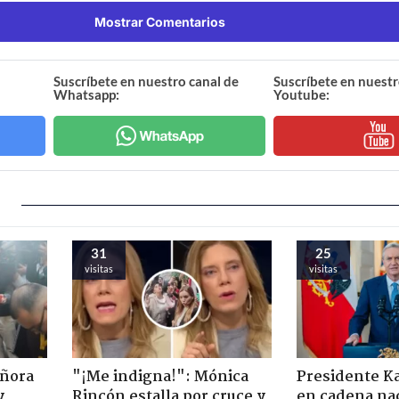
Mostrar Comentarios
Suscríbete en nuestro canal de
Suscríbete en nuestr
Whatsapp:
Youtube:
31
25
visitas
visitas
eñora
"¡Me indigna!": Mónica
Presidente K
y
Rincón estalla por cruce y
en cadena nac