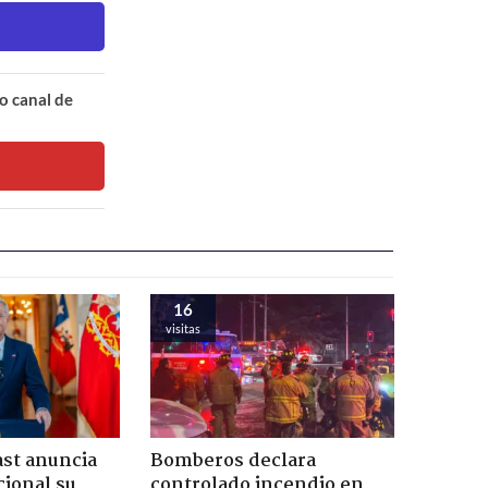
o canal de
16
visitas
ast anuncia
Bomberos declara
ional su
controlado incendio en