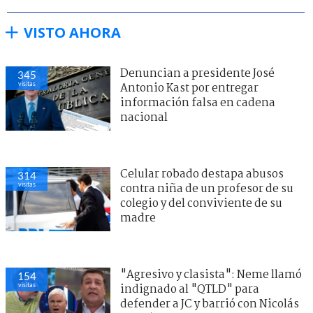
VISTO AHORA
Denuncian a presidente José
345
visitas
Antonio Kast por entregar
información falsa en cadena
nacional
Celular robado destapa abusos
314
visitas
contra niña de un profesor de su
colegio y del conviviente de su
madre
"Agresivo y clasista": Neme llamó
154
visitas
indignado al "QTLD" para
defender a JC y barrió con Nicolás