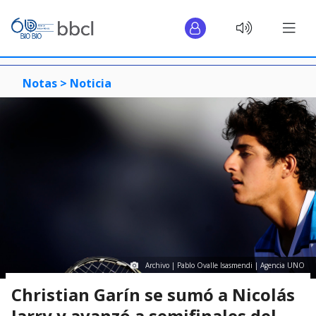
Notas >
Noticia
Archivo | Pablo Ovalle Isasmendi | Agencia UNO
Christian Garín se sumó a Nicolás
Jarry y avanzó a semifinales del