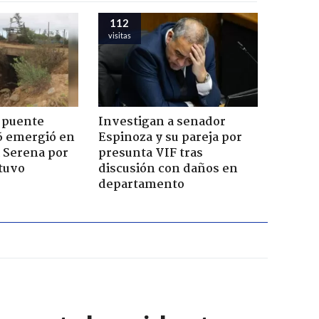
112
visitas
 puente
Investigan a senador
6 emergió en
Espinoza y su pareja por
a Serena por
presunta VIF tras
tuvo
discusión con daños en
departamento