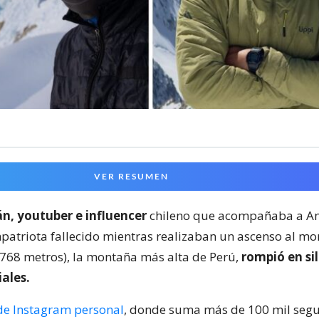
VER RESUMEN
án, youtuber e influencer
chileno que acompañaba a A
patriota fallecido mientras realizaban un ascenso al mo
768 metros), la montaña más alta de Perú,
rompió en si
iales.
de Instagram personal
, donde suma más de 100 mil segui