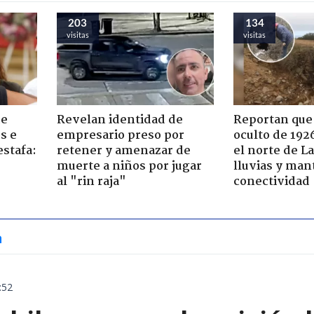
203
134
visitas
visitas
de
Revelan identidad de
Reportan que
s e
empresario preso por
oculto de 192
estafa:
retener y amenazar de
el norte de L
muerte a niños por jugar
lluvias y man
al "rin raja"
conectividad
a
:52