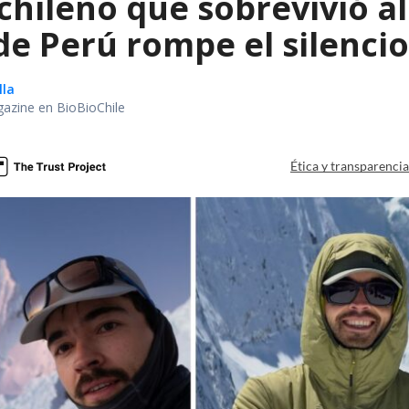
chileno que sobrevivió a
e Perú rompe el silencio
lla
gazine en BioBioChile
Ética y transparenci