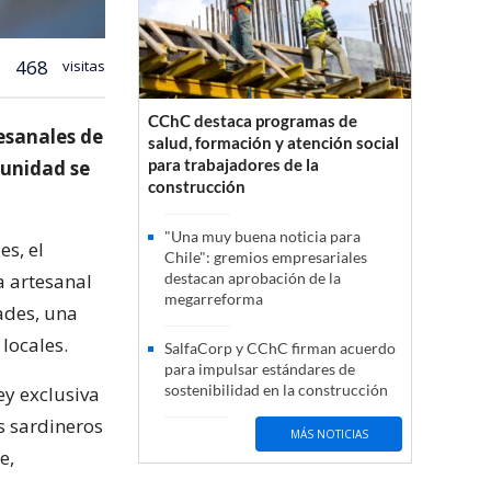
468
visitas
CChC destaca programas de
tesanales de
salud, formación y atención social
para trabajadores de la
tunidad se
construcción
"Una muy buena noticia para
es, el
Chile": gremios empresariales
a artesanal
destacan aprobación de la
megarreforma
ades, una
locales.
SalfaCorp y CChC firman acuerdo
para impulsar estándares de
sostenibilidad en la construcción
ey exclusiva
os sardineros
MÁS NOTICIAS
e,