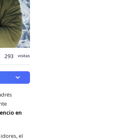
293
visitas
ndrés
nte
lencio en
dores, el