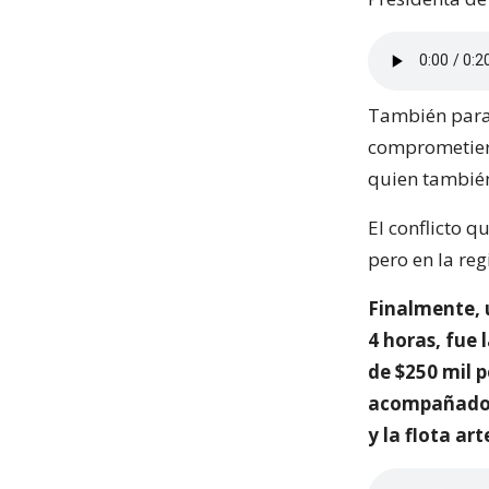
También para 
comprometiero
quien también
El conflicto q
pero en la reg
Finalmente, 
4 horas, fue 
de $250 mil p
acompañado d
y la flota ar