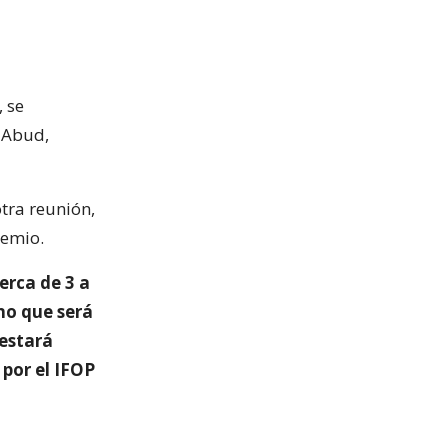
 se
 Abud,
otra reunión,
remio.
erca de 3 a
rno que será
 estará
 por el IFOP