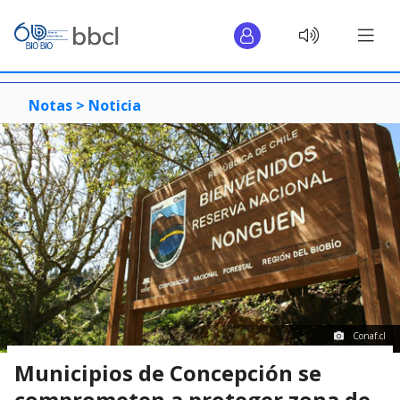
Notas >
Noticia
Conaf.cl
Municipios de Concepción se
comprometen a proteger zona de