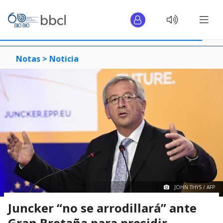
Notas >
Noticia
JOHN THYS / AFP
Juncker “no se arrodillará” ante
Gran Bretaña para presidir