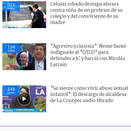
Celular robado destapa abusos
314
visitas
contra niña de un profesor de su
colegio y del conviviente de su
madre
"Agresivo y clasista": Neme llamó
154
visitas
indignado al "QTLD" para
defender a JC y barrió con Nicolás
Larraín
"Se siente como vivir abuso sexual
146
visitas
infantil": El descargo de alcaldesa
de La Cruz por audio filtrado