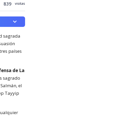
839
visitas
ad sagrada
isuasión
tres países
fensa de La
ás sagrado
 Salmán, el
cep Tayyip
cualquier