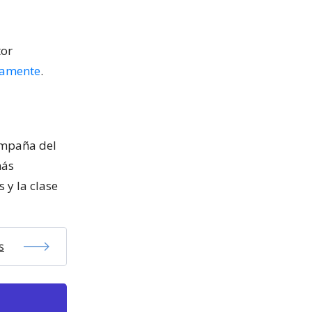
tor
vamente
.
ampaña del
más
 y la clase
s