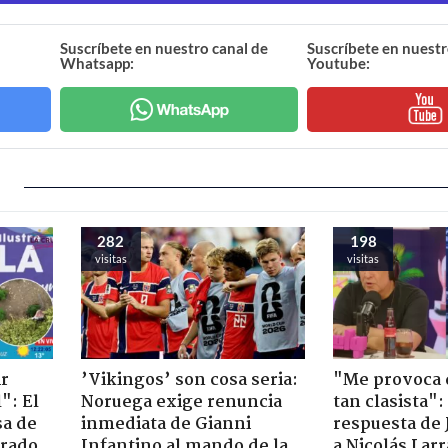
Suscríbete en nuestro canal de
Suscríbete en nuestr
Whatsapp:
Youtube:
282
198
visitas
visitas
ir
’Vikingos’ son cosa seria:
"Me provoca 
": El
Noruega exige renuncia
tan clasista":
sa de
inmediata de Gianni
respuesta de 
trado
Infantino al mando de la
a Nicolás Lar