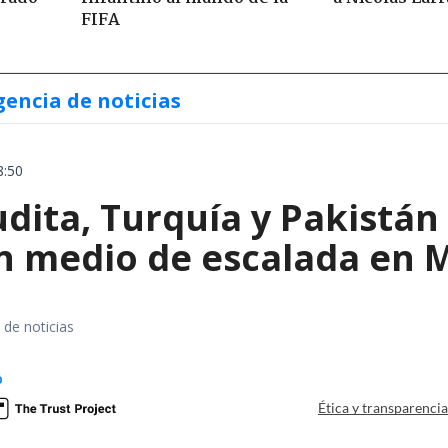
FIFA
gencia de noticias
8:50
dita, Turquía y Pakistán
n medio de escalada en 
 de noticias
o
Ética y transparenci