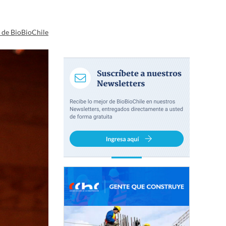
a de BioBioChile