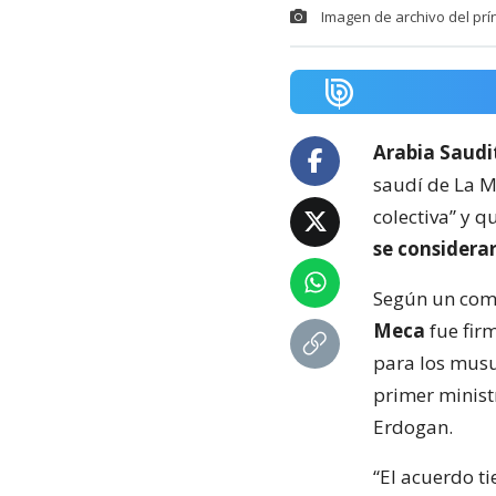
Imagen de archivo del pr
Arabia Saudi
saudí de La M
colectiva” y q
se considerar
Según un com
Meca
fue fir
para los musu
primer ministr
Erdogan.
“El acuerdo ti