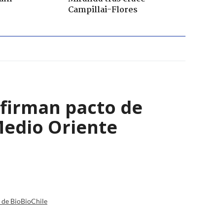
Campillai-Flores
 firman pacto de
Medio Oriente
a de BioBioChile