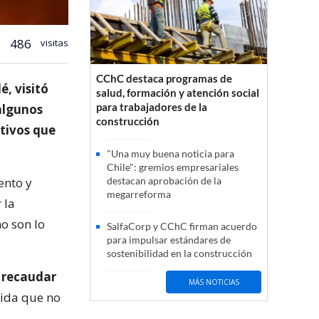
486
visitas
CChC destaca programas de
, visitó
salud, formación y atención social
para trabajadores de la
algunos
construcción
tivos que
"Una muy buena noticia para
Chile": gremios empresariales
ento y
destacan aprobación de la
megarreforma
 la
o son lo
SalfaCorp y CChC firman acuerdo
para impulsar estándares de
sostenibilidad en la construcción
a recaudar
MÁS NOTICIAS
dida que no