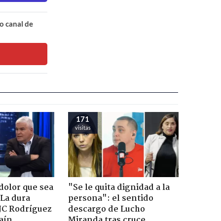
o canal de
171
visitas
dolor que sea
"Se le quita dignidad a la
 La dura
persona": el sentido
JC Rodríguez
descargo de Lucho
raín
Miranda tras cruce