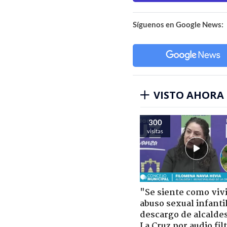
Síguenos en Google News:
VISTO AHORA
300
visitas
"Se siente como viv
abuso sexual infantil
descargo de alcalde
La Cruz por audio fil