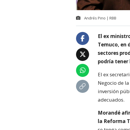
Andrés Pino | RBB
El ex minist
Temuco, en d
sectores pro
podría tener 
El ex secreta
Negocio de la
inversión púb
adecuados.
Morandé afir
la Reforma T
se tenga como 