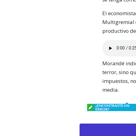
El economista
Multigremial 
productivo de
Morandé indic
terror, sino 
impuestos, no
media.
¿ENCONTRASTE UN
ERROR?