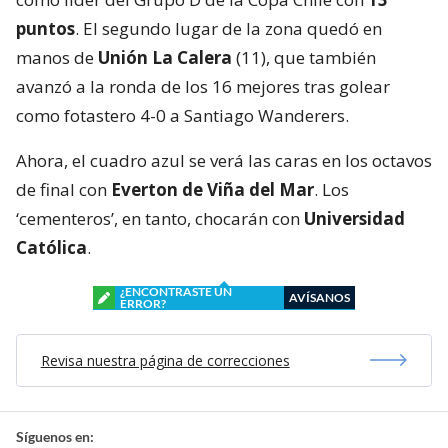
puntos
. El segundo lugar de la zona quedó en
manos de
Unión La Calera
(11), que también
avanzó a la ronda de los 16 mejores tras golear
como fotastero 4-0 a Santiago Wanderers.
Ahora, el cuadro azul se verá las caras en los octavos
de final con
Everton de Viña del Mar
. Los
‘cementeros’, en tanto, chocarán con
Universidad
Católica
.
¿ENCONTRASTE UN
AVÍSANOS
ERROR?
Revisa nuestra página de correcciones
Síguenos en: