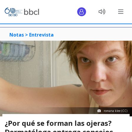
Notas >
Entrevista
romana klee (CC)
¿Por qué se forman las ojeras?
Dermatóloga entrega consejos