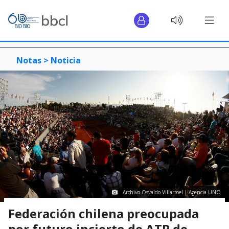
Notas >
Noticia
Archivo Osvaldo Villarroel | Agencia UNO
Federación chilena preocupada
por futuro incierto de ATP de