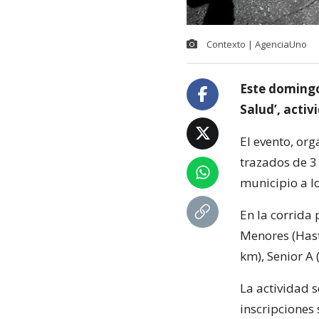
Contexto | AgenciaUno
Este domingo 
Salud’, activ
El evento, or
trazados de 3 
municipio a lo
En la corrida
Menores (Hasta
km), Senior A 
La actividad s
inscripciones 