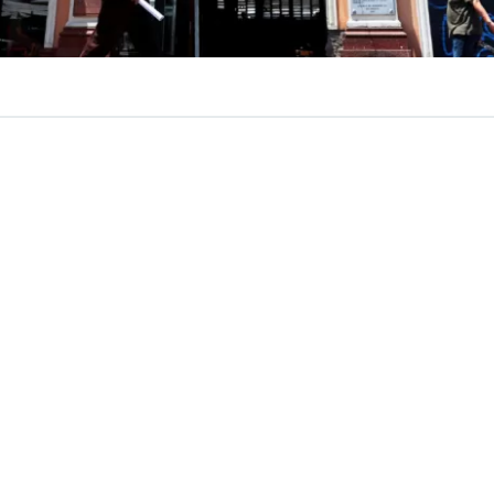
VER RESUMEN
 el top diez en el ranking de países que más recuperaron 
 desde la pandemia,
superando a potencias del sector 
ón
. Según el último relevamiento sobre llegadas de turista
za de 33% respecto a 2019, una cifra que lo posiciona en
mundial.
de un ranking elaborado por Visual Capitalist en base a c
para la Cooperación y el Desarrollo Económicos (OCDE),
n la llegada de turistas internacionales entre 2019 y 202