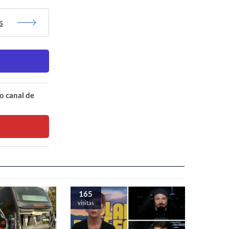
s
o canal de
165
visitas