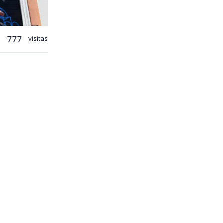
777
visitas
turismo
como España,
s, el país
 el séptimo
ifras de la
 que midió
5 en decenas