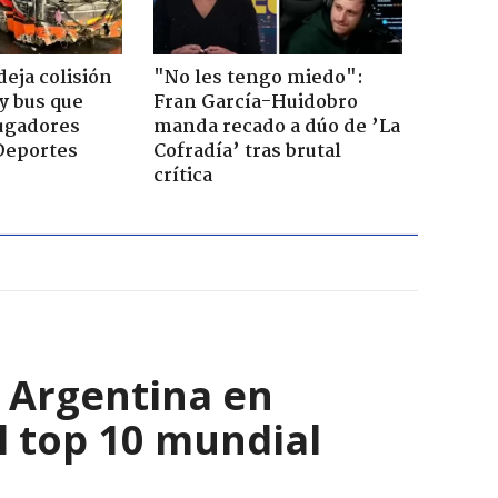
eja colisión
"No les tengo miedo":
y bus que
Fran García-Huidobro
jugadores
manda recado a dúo de ’La
Deportes
Cofradía’ tras brutal
crítica
y Argentina en
l top 10 mundial