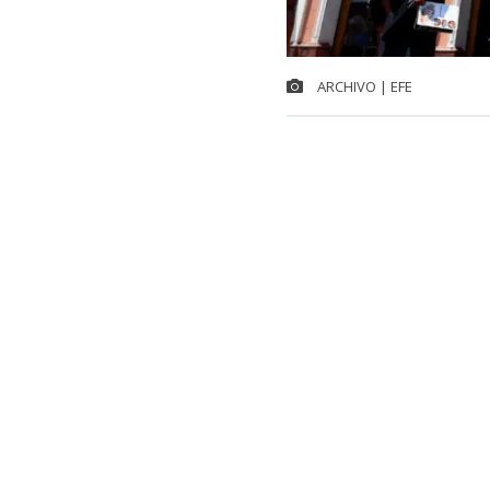
ARCHIVO | EFE
Chile integra
internacional
Francia y Jap
registró un al
lugar a nivel 
El dato surge 
Organización 
la variación e