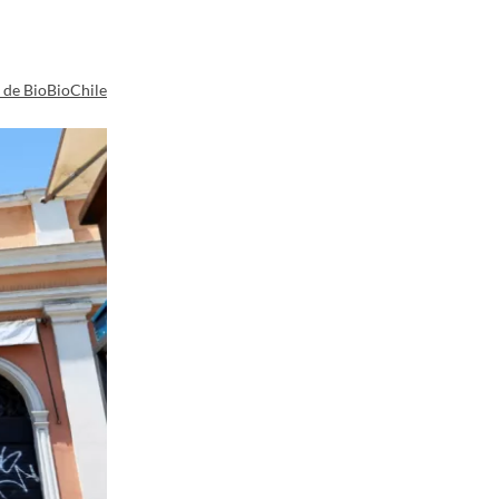
a de BioBioChile