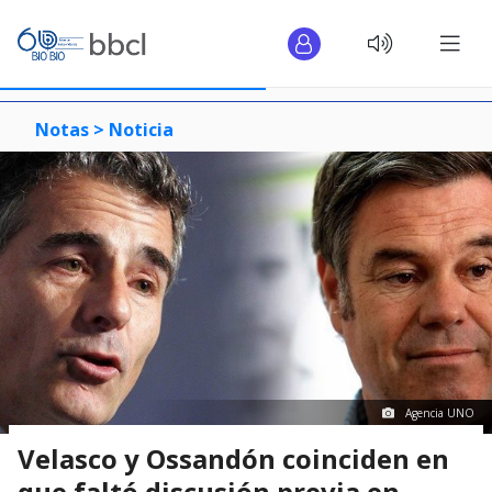
Notas >
Noticia
Agencia UNO
Velasco y Ossandón coinciden en
que faltó discusión previa en