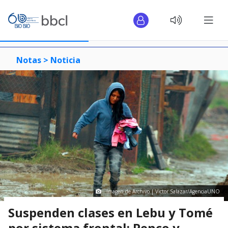
Notas >
Noticia
Imagen de Archivo | Victor Salazar/AgenciaUNO
Suspenden clases en Lebu y Tomé
por sistema frontal: Penco y