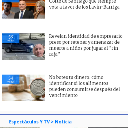
Corte de Santiago que siempre
vota a favor de los Lavín-Barriga
Revelan identidad de empresario
59
visitas
preso por retener y amenazar de
muerte a niños por jugar al "rin
raja"
No botes tu dinero: cómo
54
visitas
identificar si los alimentos
pueden consumirse después del
vencimiento
Espectáculos Y TV
> Noticia