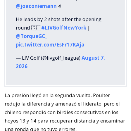
@joaconiemann
🤌
He leads by 2 shots after the opening
round 🇨🇱
#LIVGolfNewYork
|
@TorqueGC_
pic.twitter.com/EsFr17KAja
— LIV Golf (@livgolf_league)
August 7,
2026
La presión llegó en la segunda vuelta. Poulter
redujo la diferencia y amenazó el liderato, pero el
chileno respondió con birdies consecutivos en los
hoyos 13 y 14 para recuperar distancia y encaminar
una ronda que no tuvo errores.