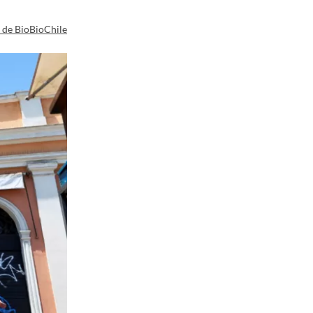
a de BioBioChile