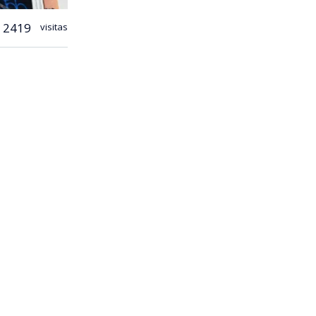
2419
visitas
turismo
como España,
s, el país
 el séptimo
ifras de la
 que midió
5 en decenas
e
e creció