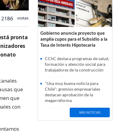
2186
visitas
Gobierno anuncia proyecto que
está pronta
amplía cupos para el Subsidio a la
Tasa de Interés Hipotecaria
anizadores
peonato
CChC destaca programas de salud,
formación y atención social para
trabajadores de la construcción
canales
"Una muy buena noticia para
causas que
Chile": gremios empresariales
destacan aprobación de la
tamen que
megarreforma
nales con
MÁS NOTICIAS
mentamos