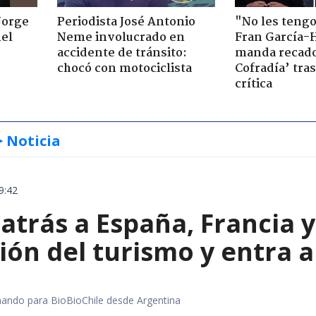
Jorge
Periodista José Antonio
"No les teng
nel
Neme involucrado en
Fran García-
accidente de tránsito:
manda recado
chocó con motociclista
Cofradía’ tras
crítica
> Noticia
9:42
 atrás a España, Francia 
ón del turismo y entra a
rmando para BioBioChile desde Argentina