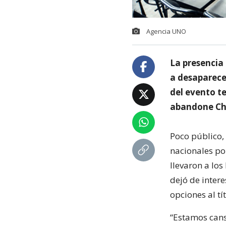
Agencia UNO
La presencia
a desaparecer
del evento te
abandone Chi
Poco público,
nacionales po
llevaron a los
dejó de inter
opciones al tí
“Estamos cans