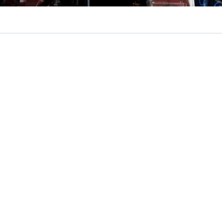
VER RESUMEN
 el top diez en el ranking de países que más recuperaron 
 desde la pandemia,
superando a potencias del sector 
ón
. Según el último relevamiento sobre llegadas de turista
za de 33% respecto a 2019, una cifra que lo posiciona en
mundial.
de un ranking elaborado por Visual Capitalist en base a c
para la Cooperación y el Desarrollo Económicos (OCDE),
n la llegada de turistas internacionales entre 2019 y 202
 El crecimiento de 33% de Chile supera el de destinos qu
e lideran las listas globales de turismo, como España, qu