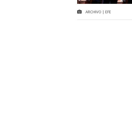
ARCHIVO | EFE
Chile integra
internacional
Francia y Jap
registró un al
lugar a nivel 
El dato surge 
Organización 
la variación e
de economías.
históricament