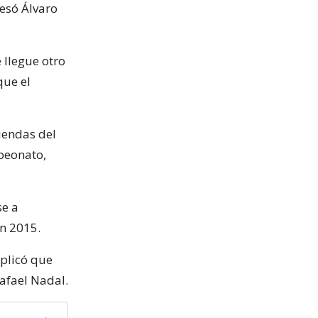
esó Álvaro
 llegue otro
que el
riendas del
mpeonato,
se a
n 2015.
xplicó que
Rafael Nadal.