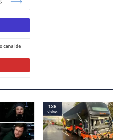
s
o canal de
138
visitas