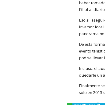
haber tomado 
Fillol al diari
Eso sí, asegu
inversor local
panorama no 
De esta forma,
evento teníst
podría llevar
Incluso, el au
quedarle un a
Finalmente señ
solo en 2013 
¿ENCONTRASTE UN