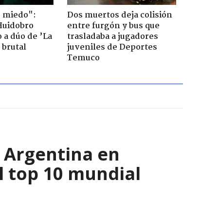
o miedo":
Dos muertos deja colisión
Huidobro
entre furgón y bus que
 a dúo de ’La
trasladaba a jugadores
 brutal
juveniles de Deportes
Temuco
y Argentina en
l top 10 mundial