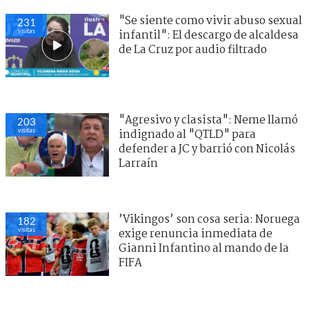
"Se siente como vivir abuso sexual
231
visitas
infantil": El descargo de alcaldesa
de La Cruz por audio filtrado
"Agresivo y clasista": Neme llamó
203
visitas
indignado al "QTLD" para
defender a JC y barrió con Nicolás
Larraín
’Vikingos’ son cosa seria: Noruega
182
visitas
exige renuncia inmediata de
Gianni Infantino al mando de la
FIFA