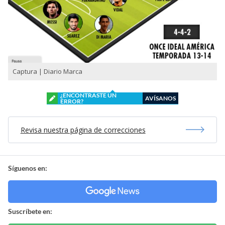
Captura | Diario Marca
¿ENCONTRASTE UN
AVÍSANOS
ERROR?
Revisa nuestra página de correcciones
Síguenos en:
Suscríbete en: