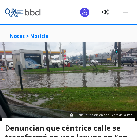
Notas >
Noticia
Calle inundada en San Pedro de la Paz
Denuncian que céntrica calle se
transformó en una laguna en San