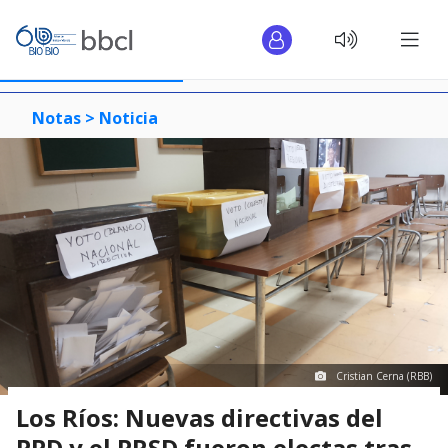
Notas >
Noticia
Cristian Cerna (RBB)
Los Ríos: Nuevas directivas del
PPD y el PRSD fueron electas tras