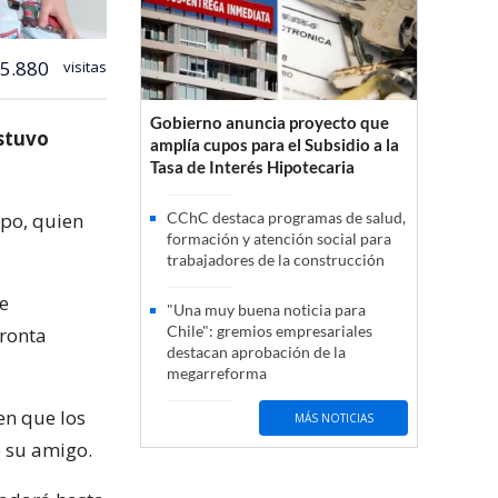
5.880
visitas
Gobierno anuncia proyecto que
estuvo
amplía cupos para el Subsidio a la
Tasa de Interés Hipotecaria
upo, quien
CChC destaca programas de salud,
formación y atención social para
trabajadores de la construcción
de
"Una muy buena noticia para
Chile": gremios empresariales
pronta
destacan aprobación de la
megarreforma
en que los
MÁS NOTICIAS
e su amigo.