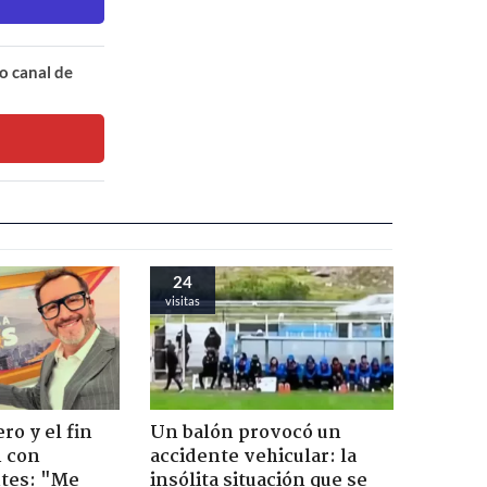
o canal de
24
visitas
ro y el fin
Un balón provocó un
n con
accidente vehicular: la
tes: "Me
insólita situación que se