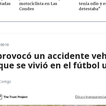
ctadas
motociclista en Las
tenía odio y 
Condes
detestaba"
 00:10
rovocó un accidente vehic
que se vivió en el fútbol
Contigo
Ética y transparenci