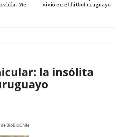
envidia. Me
vivió en el fútbol uruguayo
ular: la insólita
 uruguayo
a de BioBioChile