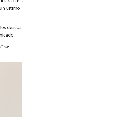
sladará hasta
 un último
 los deseos
unicado.
s” se