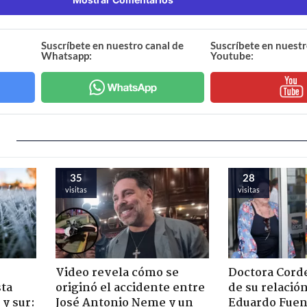
Suscríbete en nuestro canal de
Suscríbete en nuestr
Whatsapp:
Youtube:
35
28
visitas
visitas
Video revela cómo se
Doctora Corde
sta
originó el accidente entre
de su relació
y sur:
José Antonio Neme y un
Eduardo Fuen