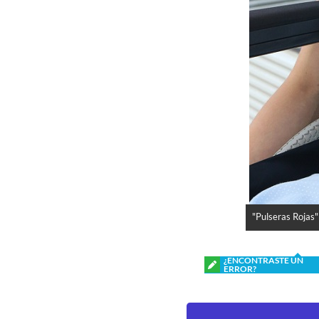
"Pulseras Rojas
¿ENCONTRASTE UN
ERROR?