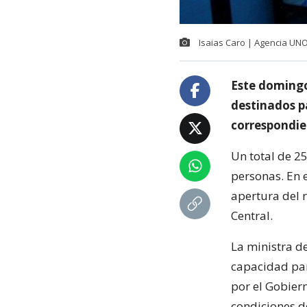
Isaias Caro | Agencia UN
Este domingo
destinados pa
correspondien
Un total de 25
personas. En e
apertura del r
Central.
La ministra de
capacidad par
por el Gobier
condiciones d