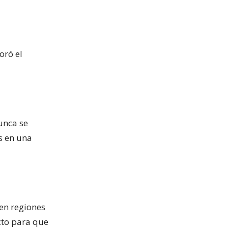
oró el
nunca se
s en una
 en regiones
cto para que