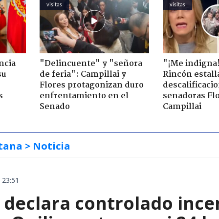
visitas
visitas
ncia
"Delincuente" y "señora
"¡Me indigna
su
de feria": Campillai y
Rincón estall
Flores protagonizan duro
descalificaci
s
enfrentamiento en el
senadoras Flo
Senado
Campillai
tana
> Noticia
 23:51
declara controlado ince