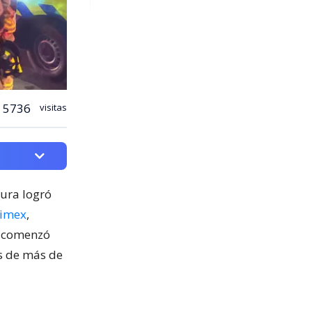
5736
visitas
cura logró
nimex
,
o comenzó
os de más de