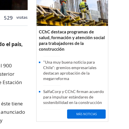
529
visitas
CChC destaca programas de
salud, formación y atención social
para trabajadores de la
o el país,
construcción
"Una muy buena noticia para
il 900
Chile": gremios empresariales
sterior
destacan aprobación de la
megarreforma
e Estación
SalfaCorp y CChC firman acuerdo
para impulsar estándares de
sostenibilidad en la construcción
 éste tiene
4 anunciado
MÁS NOTICIAS
ay