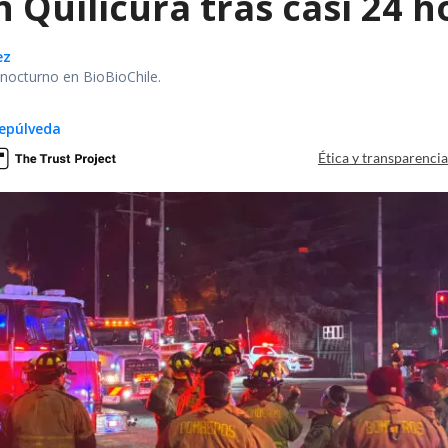
 Quilicura tras casi 24 
ez
r nocturno en BioBioChile.
epúlveda
Ética y transparenci