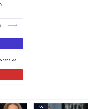
n
s
o canal de
55