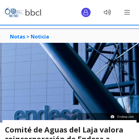
Notas >
Noticia
Endesa.com
Comité de Aguas del Laja valora
reincorporación de Endesa a