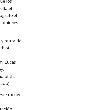
que los
ella el
ógrafo el
 opiniones
r y autor de
th of
m, Lucas
ey,
d of the
cado).
este motivo
s
stación