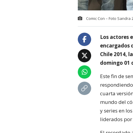
Comic Con – Foto Sandra 
Los actores 
encargados d
Chile 2014, l
domingo 01 d
Este fin de s
respondiendo 
cuarta versió
mundo del cómi
y series en l
liderados por
El recordado 