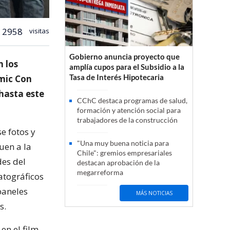
2958
visitas
Gobierno anuncia proyecto que
n los
amplía cupos para el Subsidio a la
Tasa de Interés Hipotecaria
omic Con
 hasta este
CChC destaca programas de salud,
formación y atención social para
trabajadores de la construcción
e fotos y
"Una muy buena noticia para
uen a la
Chile": gremios empresariales
des del
destacan aprobación de la
megarreforma
matográficos
paneles
MÁS NOTICIAS
s.
en el film