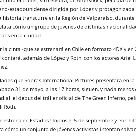
ibirá el tráiler, sin censura, de Aftershock, película de h
eno-estadounidense dirigida por López y protagonizada 
La historia transcurre en la Región de Valparaíso, durante 
relata cómo un grupo de jóvenes de distintas nacionalid
caos en la ciudad.
 la cinta -que se estrenará en Chile en formato 4DX y en 
l contará, además de López y Roth, con los actores Ariel L
nez.
dades que Sobras International Pictures presentará en la
bado 31 de mayo, a las 17 horas, siguen, y nada menos
ial: el debut del tráiler oficial de The Green Inferno, pel
li Roth.
se estrena en Estados Unidos el 5 de septiembre y en Chil
ta cómo un conjunto de jóvenes activistas intentan salva