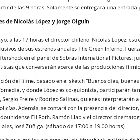
tir de las 9 horas. Solamente se entregará una entrada 
s de Nicolás López y Jorge Olguín
o, a las 17 horas el director chileno, Nicolás López, estr
lusivos de sus estrenos anuales The Green Inferno, Fuerz
ftershock en el panel de Sobras International Pictures, ju
tistas que conversarán acerca de las producciones fílmic
ción del filme, basado en el sketch “Buenos días, buenas
 Comedia, y donde López es co-guionista, participarán ta
 Sergio Freire y Rodrigo Salinas, quienes interpretarán a
licías. Además, se contará con la presencia del director,
adounidense Eli Roth, Ramón Llao y el director cinematog
iales, José Zúñiga. (sábado de 17:00 a 19:00 horas)