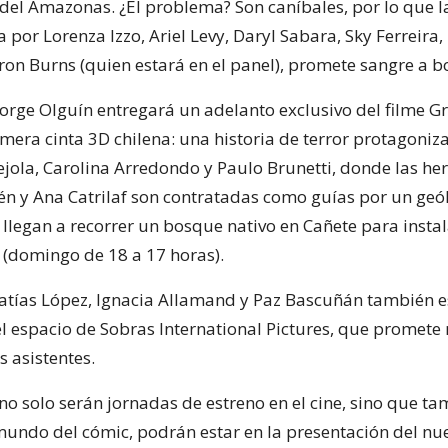
 del Amazonas. ¿El problema? Son caníbales, por lo que la
por Lorenza Izzo, Ariel Levy, Daryl Sabara, Sky Ferreira,
ron Burns (quien estará en el panel), promete sangre a b
Jorge Olguín entregará un adelanto exclusivo del filme Gr
imera cinta 3D chilena: una historia de terror protagoniz
jola, Carolina Arredondo y Paulo Brunetti, donde las h
n y Ana Catrilaf son contratadas como guías por un geó
 llegan a recorrer un bosque nativo en Cañete para insta
a (domingo de 18 a 17 horas).
atías López, Ignacia Allamand y Paz Bascuñán también e
el espacio de Sobras International Pictures, que promete
s asistentes.
no solo serán jornadas de estreno en el cine, sino que ta
undo del cómic, podrán estar en la presentación del n