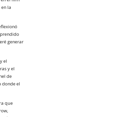
 en la
eflexionó
orprendido
peré generar
y el
as y el
nel de
o donde el
ura que
row,