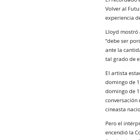
Volver al Futu
experiencia d
Lloyd mostró a
“debe ser por
ante la canti
tal grado de e
El artista est
domingo de 12
domingo de 14
conversación 
cineasta nacio
Pero el intérp
encendió la Co