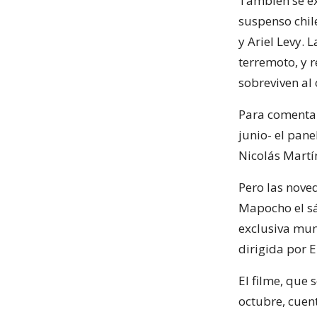
También se exh
suspenso chil
y Ariel Levy. 
terremoto, y 
sobreviven al 
Para comentar
junio- el pane
Nicolás Martí
Pero las nove
Mapocho el sá
exclusiva mund
dirigida por E
El filme, que 
octubre, cuen