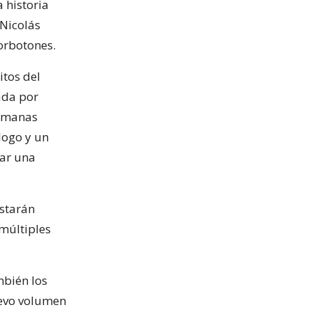
 historia
 Nicolás
orbotones.
itos del
ada por
ermanas
logo y un
lar una
starán
 múltiples
mbién los
uevo volumen