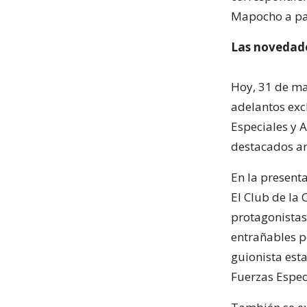
Mapocho a par
Las novedade
Hoy, 31 de may
adelantos exc
Especiales y A
destacados ar
En la presenta
El Club de la
protagonistas,
entrañables po
guionista est
Fuerzas Espec