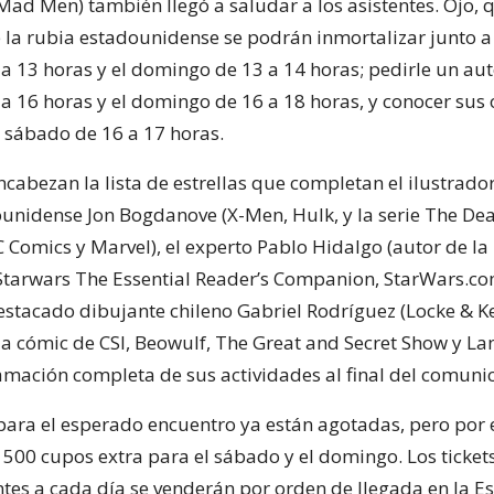
Mad Men) también llegó a saludar a los asistentes. Ojo, 
 la rubia estadounidense se podrán inmortalizar junto a 
a 13 horas y el domingo de 13 a 14 horas; pedirle un aut
a 16 horas y el domingo de 16 a 18 horas, y conocer sus
l sábado de 16 a 17 horas.
ncabezan la lista de estrellas que completan el ilustrado
unidense Jon Bogdanove (X-Men, Hulk, y la serie The Dea
Comics y Marvel), el experto Pablo Hidalgo (autor de la
Starwars The Essential Reader’s Companion, StarWars.co
destacado dibujante chileno Gabriel Rodríguez (Locke & K
a cómic de CSI, Beowulf, The Great and Secret Show y Lan
amación completa de sus actividades al final del comuni
para el esperado encuentro ya están agotadas, pero por 
 500 cupos extra para el sábado y el domingo. Los ticket
tes a cada día se venderán por orden de llegada en la E