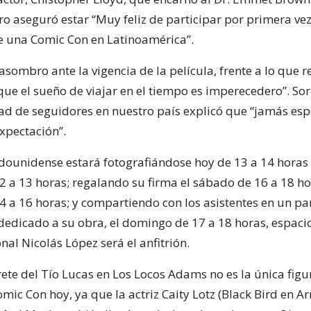
ro aseguró estar “Muy feliz de participar por primera vez
e una Comic Con en Latinoamérica”.
sombro ante la vigencia de la película, frente a lo que r
que el sueño de viajar en el tiempo es imperecedero”. S
dad de seguidores en nuestro país explicó que “jamás es
xpectación”.
adounidense estará fotografiándose hoy de 13 a 14 horas 
 a 13 horas; regalando su firma el sábado de 16 a 18 hor
 a 16 horas; y compartiendo con los asistentes en un pa
dedicado a su obra, el domingo de 17 a 18 horas, espaci
nal Nicolás López será el anfitrión.
rete del Tío Lucas en Los Locos Adams no es la única fig
mic Con hoy, ya que la actriz Caity Lotz (Black Bird en Ar