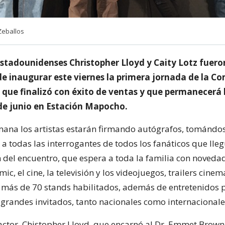
Zeballos
estadounidenses Christopher Lloyd y Caity Lotz fuero
e inaugurar este viernes la primera jornada de la C
a que finalizó con éxito de ventas y que permanecerá
e junio en Estación Mapocho.
emana los artistas estarán firmando autógrafos, tomándos
a todas las interrogantes de todos los fanáticos que lleg
n del encuentro, que espera a toda la familia con noveda
c, el cine, la televisión y los videojuegos, trailers cine
os más de 70 stands habilitados, además de entretenidos 
 grandes invitados, tanto nacionales como internacionale
actor, Chistopher Lloyd, que encarnó al Dr. Emmet Brown 