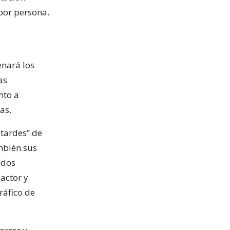
por persona.
enará los
as
nto a
as.
 tardes” de
mbién sus
 dos
 actor y
ráfico de