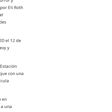
orror y
por Eli Roth
el
ades
2D el 12 de
evy y
 Estación
 que con una
ícula
e en
r a una