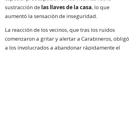
sustracción de
las llaves de la casa
, lo que
aumentó la sensación de inseguridad.
La reacción de los vecinos, que tras los ruidos
comenzaron a gritar y alertar a Carabineros, obligó
a los involucrados a abandonar rápidamente el
domicilio. Con el fin de intimidar a los residentes del
sector, efectuaron
tres disparos al aire
, hecho que
no terminó con personas lesionadas.
El inspector Eduardo Isla, de la Brigada
Investigadora de Robos Metropolitana Sur de la PDI,
detalló el actuar de la banda. “Ingresan fracturando
uno de los ventanales y, una vez dentro, utilizando
armas de fuego, intimidan al núcleo familiar,
logrando sustraer diversas especies. Sin embargo,